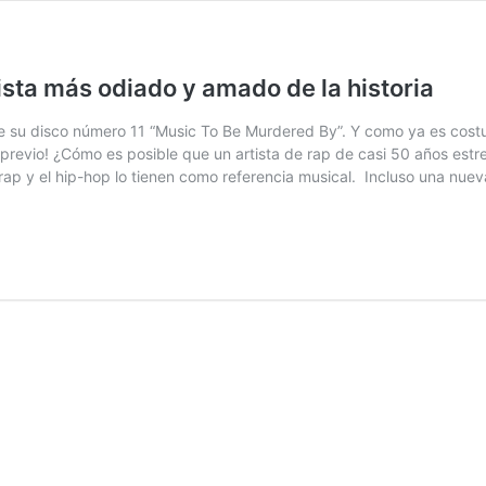
ista más odiado y amado de la historia
su disco número 11 “Music To Be Murdered By”. Y como ya es costu
io previo! ¿Cómo es posible que un artista de rap de casi 50 años 
ap y el hip-hop lo tienen como referencia musical. Incluso una nuev
ivos
nem
sta
s
ado
ado