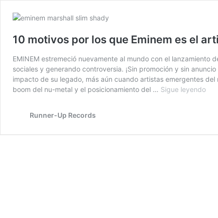
10 motivos por los que Eminem es el art
EMINEM estremeció nuevamente al mundo con el lanzamiento de 
sociales y generando controversia. ¡Sin promoción y sin anunc
impacto de su legado, más aún cuando artistas emergentes del r
10
boom del nu-metal y el posicionamiento del …
Sigue leyendo
mot
por
Runner-Up Records
los
que
Emi
es
el
arti
má
odi
y
am