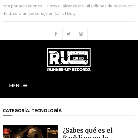
anda por acusaciones
I Prevail alcanza los Mil Millones de reproduccione
ld, será un personaje en Call of Duty
MENU
CATEGORÍA:
TECNOLOGÍA
¿Sabes qué es el