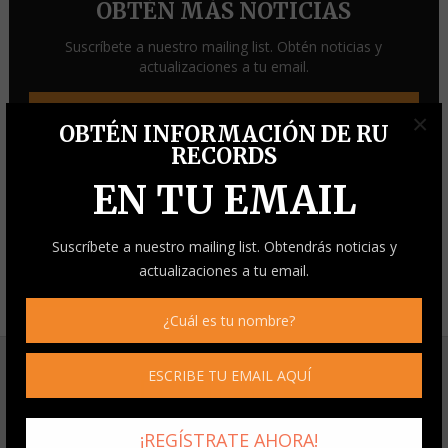
OBTÉN MÁS NOTICIAS
Suscríbete a nuestro mailing list. Obtén noticias y
actualizaciones a tu email.
×
OBTÉN INFORMACIÓN DE RU
RECORDS
EN TU EMAIL
Suscríbete a nuestro mailing list. Obtendrás noticias y
actualizaciones a tu email.
Respetamos tu privacidad y protegemos tus datos.